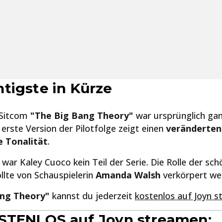
tigste in Kürze
 Sitcom
"The Big Bang Theory"
war ursprünglich ga
e erste Version der Pilotfolge zeigt einen
veränderten
 Tonalität
.
 war Kaley Cuoco kein Teil der Serie. Die Rolle der sc
llte von Schauspielerin
Amanda Walsh
verkörpert we
ang Theory"
kannst du jederzeit
kostenlos auf Joyn 
STENLOS auf Joyn streamen: