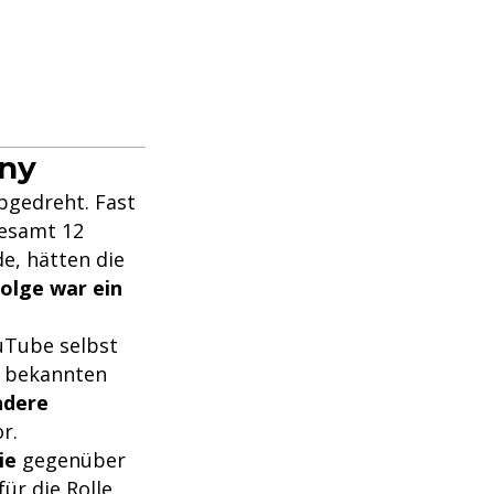
nny
abgedreht. Fast
esamt 12
de, hätten die
folge war ein
uTube selbst
m bekannten
ndere
r.
ie
gegenüber
ür die Rolle