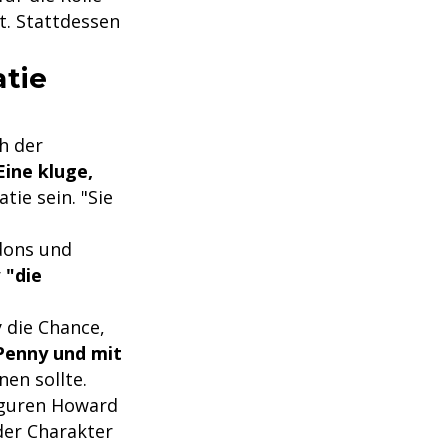
t. Stattdessen
atie
h der
Eine kluge,
atie sein. "Sie
ldons und
r
"die
 die Chance,
 Penny und mit
nen sollte.
iguren Howard
der Charakter