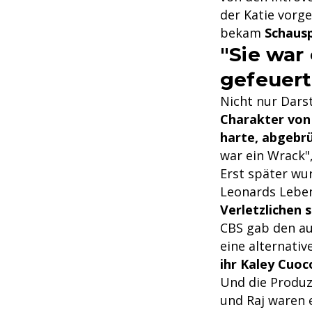
der Katie vorge
bekam
Schaus
"Sie war
gefeuert
Nicht nur Dars
Charakter
von
harte, abgebrü
war ein Wrack"
Erst später wu
Leonards Leben
Verletzlichen s
CBS gab den au
eine alternativ
ihr Kaley Cuoc
Und die Produ
und Raj waren 