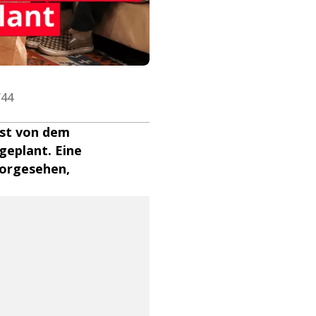
f44
ast von dem
geplant. Eine
vorgesehen,