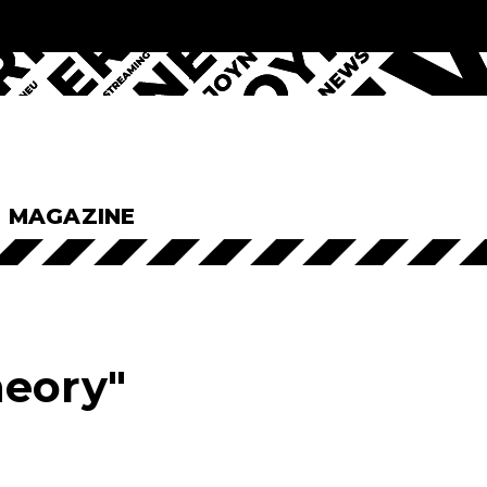
& MAGAZINE
heory"