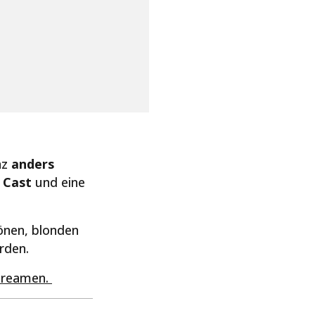
nz
anders
 Cast
und eine
hönen, blonden
rden.
streamen.