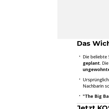
Das Wich
Die beliebte
geplant
. Di
ungewohnte
Ursprünglich
Nachbarin so
"The Big B
Jetzt KO