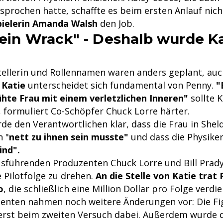
sprochen hatte, schaffte es beim ersten Anlauf nich
pielerin Amanda Walsh
den Job.
 ein Wrack" - Deshalb wurde K
tellerin und Rollennamen waren anders geplant, auc
 Katie
unterscheidet sich fundamental von Penny.
"
hte Frau mit einem verletzlichen Inneren"
sollte K
, formuliert Co-Schöpfer Chuck Lorre härter.
rde den Verantwortlichen klar, dass die Frau in She
 "
nett zu ihnen sein musste"
und dass die Physike
ind".
sführenden Produzenten Chuck Lorre und Bill Prady
e Pilotfolge zu drehen.
An die Stelle von Katie trat
o
, die schließlich eine Million Dollar pro Folge verdie
zenten nahmen noch weitere Änderungen vor: Die F
erst beim zweiten Versuch dabei. Außerdem wurde 