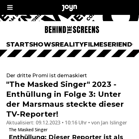
START
SHOWS
REALITY
FILME
SERIEN
DO
Der dritte Promi ist demaskiert
"The Masked Singer" 2023 -
Enthüllung in Folge 3: Unter
der Marsmaus steckte dieser
TV-Reporter!
Aktualisiert:
09.12.2023 • 10:16 Uhr
von
Jan Islinger
The Masked Singer
Enthüllung: Dieser Reporter ist als