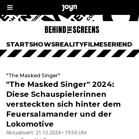
START
SHOWS
REALITY
FILME
SERIEN
DO
"The Masked Singer"
"The Masked Singer" 2024:
Diese Schauspielerinnen
versteckten sich hinter dem
Feuersalamander und der
Lokomotive
Aktualisiert:
21.12.2024 • 19:56 Uhr