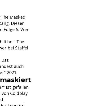
"
The Masked
tang. Dieser
n Folge 5. Wer
hili bei "The
er bei Staffel
? Das
findest auch
er" 2021.
emaskiert
" ist gefallen.
 von Coldplay
st.
 der Leopard,