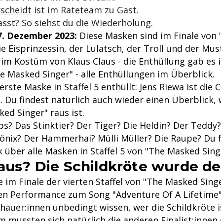
rscheidt
ist im Rateteam zu Gast.
asst? So siehst du die Wiederholung.
. Dezember 2023:
Diese Masken sind im Finale von 
ie Eisprinzessin, der Lulatsch, der Troll und der Mus
im Kostüm von Klaus Claus - die Enthüllung gab es i
he Masked Singer" - alle Enthüllungen im Überblick.
rste Maske in Staffel 5 enthüllt: Jens Riewa ist die C
 Du findest natürlich auch wieder einen Überblick, w
ed Singer" raus ist.
ps? Das Stinktier? Der Tiger? Die Heldin? Der Teddy
hönix? Der Hammerhai? Mülli Müller? Die Raupe? Du 
 über alle Masken in Staffel 5 von "The Masked Sing
raus? Die Schildkröte wurde d
 im Finale der vierten Staffel von "The Masked Singer
len Performance zum Song "Adventure Of A Lifetime"
hauer:innen unbedingt wissen, wer die Schildkröte i
 mussten sich natürlich die anderen Finalist:innen