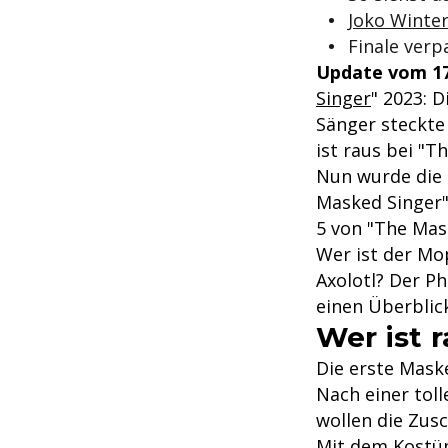
Joko Winte
Finale verp
Update vom 17
Singer
" 2023: D
Sänger steckte 
ist raus bei "T
Nun wurde die e
Masked Singer".
5 von "The Mask
Wer ist der Mo
Axolotl? Der P
einen Überblick
Wer ist 
Die erste Maske
Nach einer tol
wollen die Zusc
Mit dem Kostüm