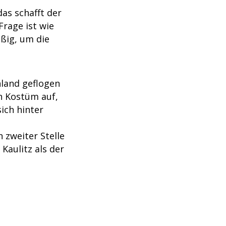
das schafft der
Frage ist wie
ißig, um die
hland geflogen
en Kostüm auf,
ich hinter
n zweiter Stelle
 Kaulitz als der