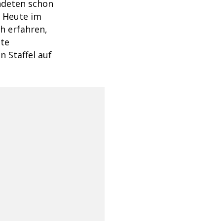
andeten schon
. Heute im
ch erfahren,
öte
n Staffel auf