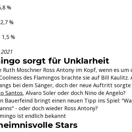
5,8 %
2,7 %
– 1,5 %
 2021
ingo sorgt für Unklarheit
te Ruth Moschner Ross Antony im Kopf, wenn es um
Coolness des Flamingos brachte sie auf Bill Kaulitz.
ngs bei dem Sänger, doch der neue Auftritt sorgte f
co Santos
, Alvaro Soler oder doch Nino de Angelo?
in Bauerfeind bringt einen neuen Tipp ins Spiel: "W
nns" - oder doch wieder Ross Antony?
amingo ist endlich bekannt
eimnisvolle Stars