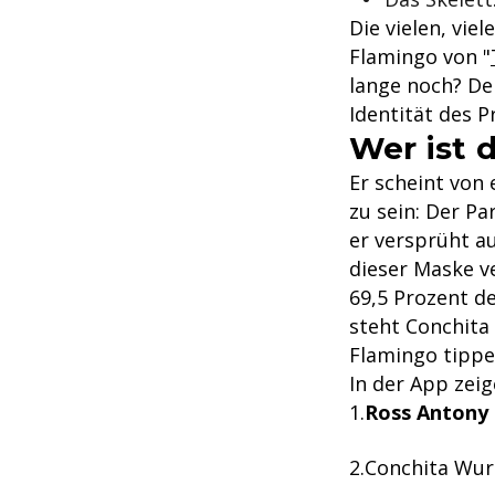
Die vielen, vie
Flamingo von "
lange noch? Den
Identität des 
Wer ist 
Er scheint von 
zu sein: Der Pa
er versprüht a
dieser Maske v
69,5 Prozent de
steht Conchita 
Flamingo tippe
In der App zei
Ross Antony 
Conchita Wur