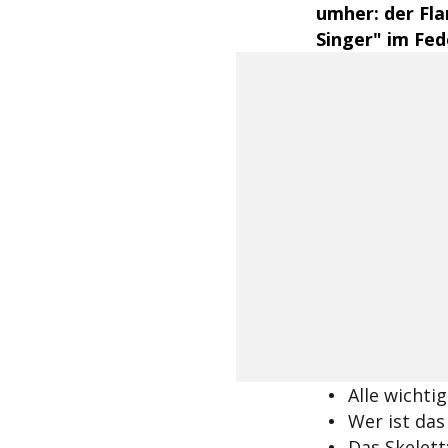
umher: der Fla
Singer" im Fede
Alle wichti
Wer ist das
Das Skelett: