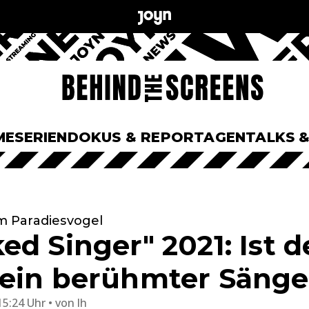
ME
SERIEN
DOKUS & REPORTAGEN
TALKS 
 Paradiesvogel
d Singer" 2021: Ist d
ein berühmter Sänge
15:24 Uhr
von
lh