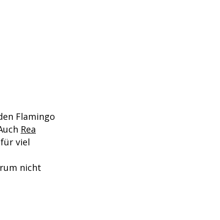
 den Flamingo
 Auch
Rea
ür viel
arum nicht