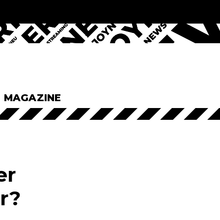
& MAGAZINE
er
r?