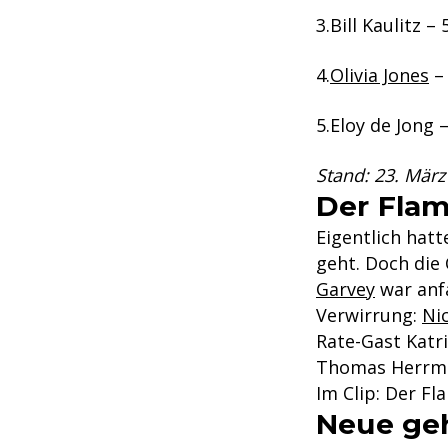
Bill Kaulitz – 
Olivia Jones
– 
Eloy de Jong 
Stand: 23. März
Der Flam
Eigentlich hat
geht. Doch die 
Garvey
war anfa
Verwirrung:
Ni
Rate-Gast Katr
Thomas Herrma
Im Clip: Der Fl
Neue geh