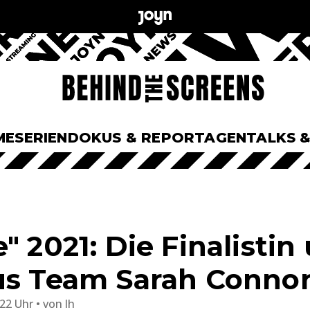
ME
SERIEN
DOKUS & REPORTAGEN
TALKS 
" 2021: Die Finalistin 
us Team Sarah Conno
:22 Uhr
von
lh