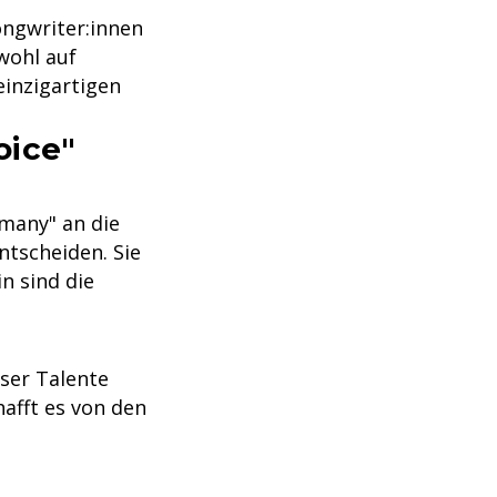
ongwriter:innen
wohl auf
einzigartigen
oice"
rmany" an die
ntscheiden. Sie
n sind die
ser Talente
afft es von den