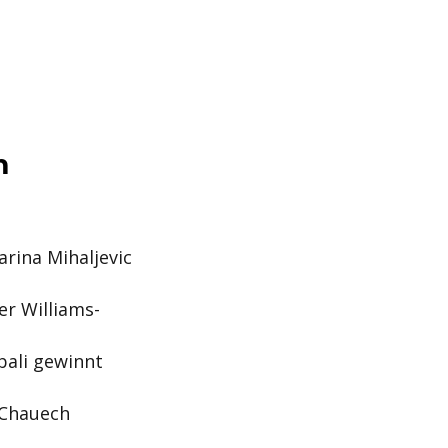
m
arina Mihaljevic
r Williams-
bali gewinnt
 Chauech