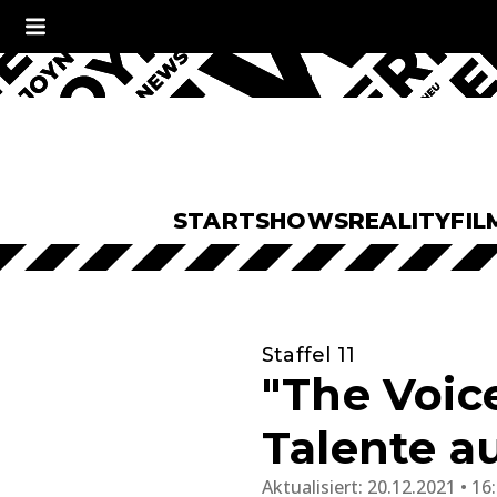
START
SHOWS
REALITY
FIL
Staffel 11
"The Voice
Talente a
Aktualisiert:
20.12.2021 • 16