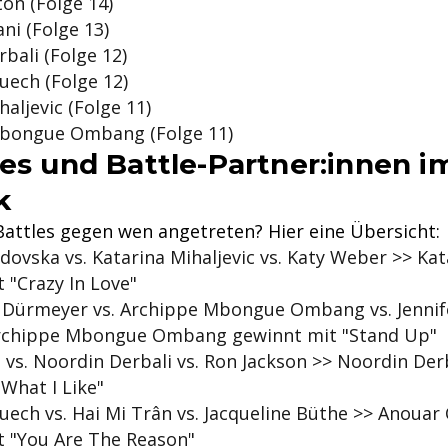
on (Folge 14)
ni (Folge 13)
bali (Folge 12)
uech (Folge 12)
haljevic (Folge 11)
bongue Ombang (Folge 11)
les und Battle-Partner:innen i
k
Battles gegen wen angetreten? Hier eine Übersicht:
ovska vs. Katarina Mihaljevic vs. Katy Weber >> Kat
 "Crazy In Love"
 Dürmeyer vs. Archippe Mbongue Ombang vs. Jennife
rchippe Mbongue Ombang gewinnt mit "Stand Up"
 vs. Noordin Derbali vs. Ron Jackson >> Noordin Der
 What I Like"
ech vs. Hai Mi Trân vs. Jacqueline Büthe >> Anouar
t "You Are The Reason"