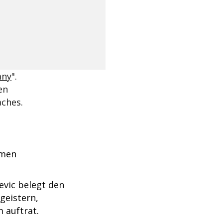
any
".
en
aches.
mmen
evic belegt den
egeistern,
 auftrat.