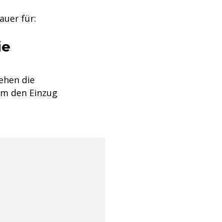
auer für:
ie
ehen die
 um den Einzug