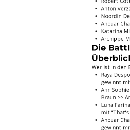
Robert Cott
Anton Verza
Noordin Der
Anouar Cha
Katarina Mi
Archippe M
Die Batt
Überblic
Wer ist in den 
Raya Despod
gewinnt mit
Ann Sophie
Braun >> A
Luna Farina
mit "That's
Anouar Chau
gewinnt mi