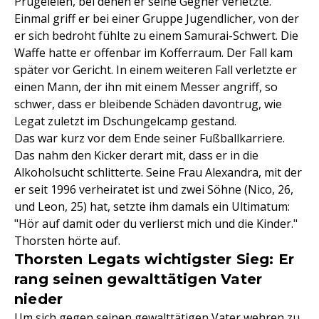
Prügeleien, bei denen er seine Gegner verletzte.
Einmal griff er bei einer Gruppe Jugendlicher, von der
er sich bedroht fühlte zu einem Samurai-Schwert. Die
Waffe hatte er offenbar im Kofferraum. Der Fall kam
später vor Gericht. In einem weiteren Fall verletzte er
einen Mann, der ihn mit einem Messer angriff, so
schwer, dass er bleibende Schäden davontrug, wie
Legat zuletzt im Dschungelcamp gestand.
Das war kurz vor dem Ende seiner Fußballkarriere.
Das nahm den Kicker derart mit, dass er in die
Alkoholsucht schlitterte. Seine Frau Alexandra, mit der
er seit 1996 verheiratet ist und zwei Söhne (Nico, 26,
und Leon, 25) hat, setzte ihm damals ein Ultimatum:
"Hör auf damit oder du verlierst mich und die Kinder."
Thorsten hörte auf.
Thorsten Legats wichtigster Sieg: Er
rang seinen gewalttätigen Vater
nieder
Um sich gegen seinen gewalttätigen Vater wehren zu