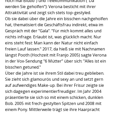
noch mal Blubb") und Telekommunikation ("Da
werden Sie geholfen"): Verona besticht mit ihrer
Attraktivität und zeigt sich stets top-gestyled.
Ob sie dabei über die Jahre ein bisschen nachgeholfen
hat, thematisiert die Geschäftsfrau indirekt, etwa im
Gespräch mit der "Gala". "Für mich kommt alles und
nichts infrage. Erlaubt ist, was glücklich macht. Nur
eins steht fest: Man kann der Natur nicht einfach
freien Lauf lassen." 2017, da hieß sie mit Nachnamen
längst Pooth (Hochzeit mit Franjo 2005) sagte Verona
in der Vox-Sendung "6 Mütter" über sich: "Alles ist ein
bisschen getuned."
Über die Jahre ist sie ihrem Stil dabei treu geblieben.
Sie zieht sich glamourös und sexy an und setzt gern
auf aufwendiges Make-up. Bei ihrer Frisur zeigte sie
sich dagegen experimentierfreudiger. Im Jahr 2004
präsentierte sie sich so mit einem schicken, dunklen
Bob. 2005 mit frech-gestylten Spitzen und 2008 mit
einem Pony. Mittlerweile trägt sie ihre Haarpracht