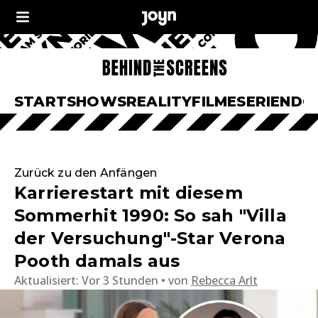
START
SHOWS
REALITY
FILME
SERIEN
DO
Zurück zu den Anfängen
Karrierestart mit diesem
Sommerhit 1990: So sah "Villa
der Versuchung"-Star Verona
Pooth damals aus
Aktualisiert:
Vor 3 Stunden
von
Rebecca Arlt