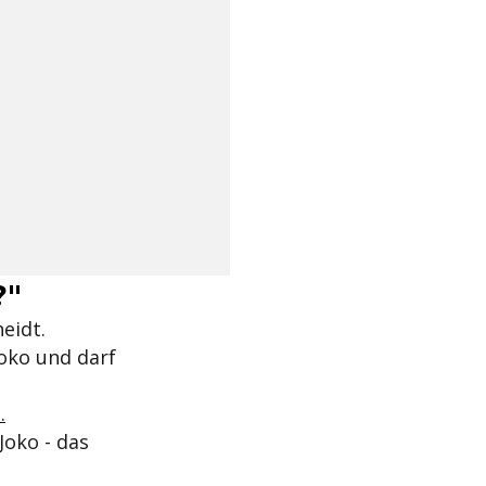
?"
eidt.
oko und darf
.
Joko - das