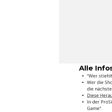
Alle Info
"Wer stiehl
Wer die Sh
die nächste
Diese Herau
In der ProS
Game".