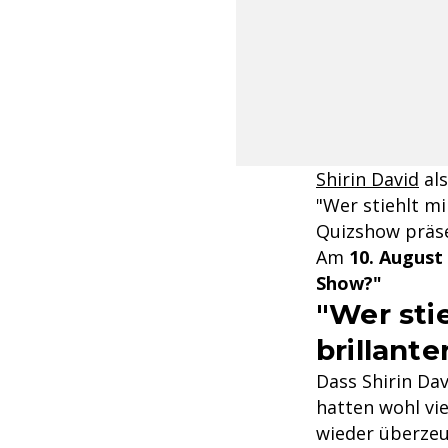
Shirin David
als
"Wer stiehlt m
Quizshow präse
Am
10. August
Show?"
"Wer sti
brillante
Dass Shirin Dav
hatten wohl vi
wieder überzeu