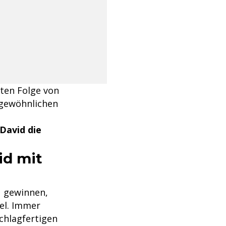
rten Folge von
rgewöhnlichen
 David die
id mit
u gewinnen,
el. Immer
chlagfertigen