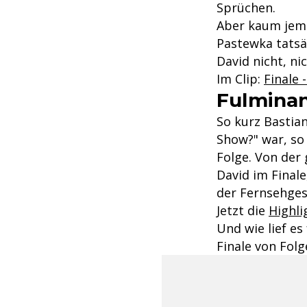
Sprüchen.
Aber kaum jema
Pastewka tatsä
David nicht, ni
Im Clip:
Finale 
Fulminan
So kurz Bastia
Show?" war, so
Folge. Von der
David im Finale
der Fernsehges
Jetzt die
Highli
Und wie lief e
Finale von Folg