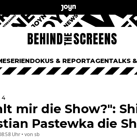
ME
SERIEN
DOKUS & REPORTAGEN
TALKS 
 4
lt mir die Show?": Sh
astian Pastewka die S
08:58 Uhr
von
sb