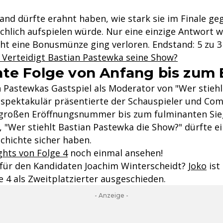
nd dürfte erahnt haben, wie stark sie im Finale ge
chlich aufspielen würde. Nur eine einzige Antwort w
cht eine Bonusmünze ging verloren. Endstand: 5 zu 3 
- Verteidigt Bastian Pastewka seine Show?
te Folge von Anfang bis zum
n Pastewkas Gastspiel als Moderator von "Wer stiehl
 spektakulär präsentierte der Schauspieler und Com
 großen Eröffnungsnummer bis zum fulminanten Sieg
, "Wer stiehlt Bastian Pastewka die Show?" dürfte ei
chichte sicher haben.
ghts von Folge 4
noch einmal ansehen!
s für den Kandidaten Joachim Winterscheidt?
Joko
ist
e 4 als Zweitplatzierter ausgeschieden.
- Anzeige -