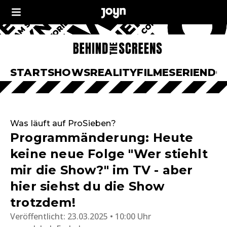
START
SHOWS
REALITY
FILME
SERIEN
DO
Was läuft auf ProSieben?
Programmänderung: Heute
keine neue Folge "Wer stiehlt
mir die Show?" im TV - aber
hier siehst du die Show
trotzdem!
Veröffentlicht:
23.03.2025 • 10:00 Uhr