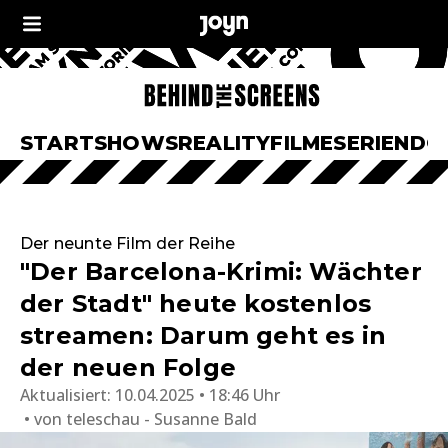
START
SHOWS
REALITY
FILME
SERIEN
DO
Der neunte Film der Reihe
"Der Barcelona-Krimi: Wächter
der Stadt" heute kostenlos
streamen: Darum geht es in
der neuen Folge
Aktualisiert:
10.04.2025 • 18:46 Uhr
von
teleschau - Susanne Bald