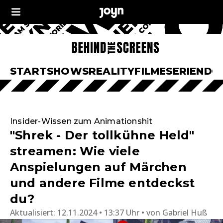
START
SHOWS
REALITY
FILME
SERIEN
DO
Insider-Wissen zum Animationshit
"Shrek - Der tollkühne Held"
streamen: Wie viele
Anspielungen auf Märchen
und andere Filme entdeckst
du?
Aktualisiert:
12.11.2024 • 13:37 Uhr
von
Gabriel Huß