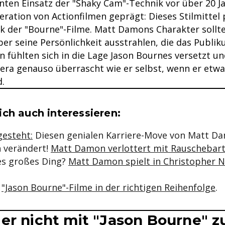
ten Einsatz der "Shaky Cam"-Technik vor über 20 Ja
ration von Actionfilmen geprägt: Dieses Stilmittel 
k der "Bourne"-Filme. Matt Damons Charakter sollte
er seine Persönlichkeit ausstrahlen, die das Publik
n fühlten sich in die Lage Jason Bournes versetzt u
ra genauso überrascht wie er selbst, wenn er etw
d.
se & Informationen zum Inhalt
ch auch interessieren:
gesteht:
Diesen genialen Karriere-Move von Matt D
 verändert!
Matt Damon verlottert mit Rauschebart
es großes Ding?
Matt Damon spielt in Christopher N
e
"Jason Bourne"-Filme in der richtigen Reihenfolge
.
er nicht mit "Jason Bourne" z