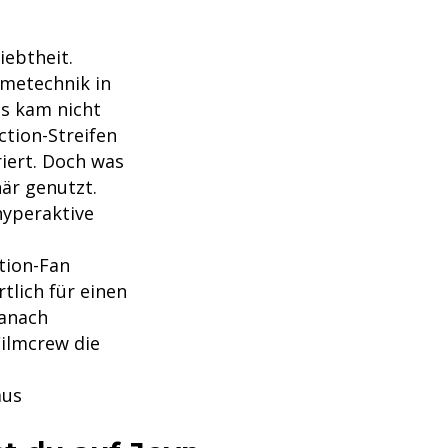
iebtheit.
hmetechnik in
as kam nicht
ction-Streifen
riert. Doch was
när genutzt.
hyperaktive
tion-Fan
lich für einen
Danach
ilmcrew die
aus