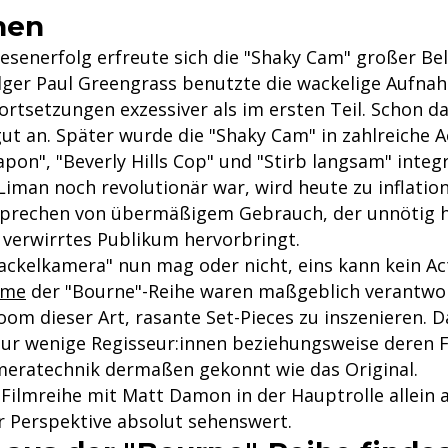
hen
esenerfolg erfreute sich die "Shaky Cam" großer Bel
ger Paul Greengrass benutzte die wackelige Aufna
ortsetzungen exzessiver als im ersten Teil. Schon d
gut an. Später wurde die "Shaky Cam" in zahlreiche A
pon", "Beverly Hills Cop" und "Stirb langsam" integ
iman noch revolutionär war, wird heute zu inflatio
 sprechen von übermäßigem Gebrauch, der unnötig 
 verwirrtes Publikum hervorbringt.
ckelkamera" nun mag oder nicht, eins kann kein Ac
lme
der "Bourne"-Reihe waren maßgeblich verantwort
oom dieser Art, rasante Set-Pieces zu inszenieren. 
ur wenige Regisseur:innen beziehungsweise deren F
eratechnik dermaßen gekonnt wie das Original.
 Filmreihe mit Matt Damon in der Hauptrolle allein 
er Perspektive absolut sehenswert.