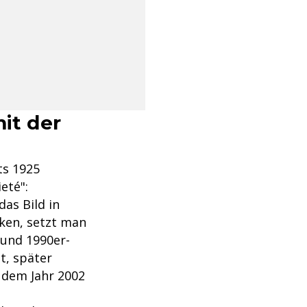
it der
ts 1925
eté":
as Bild in
ken, setzt man
 und 1990er-
t, später
 dem Jahr 2002