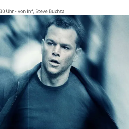
:30 Uhr
von
lnf, Steve Buchta