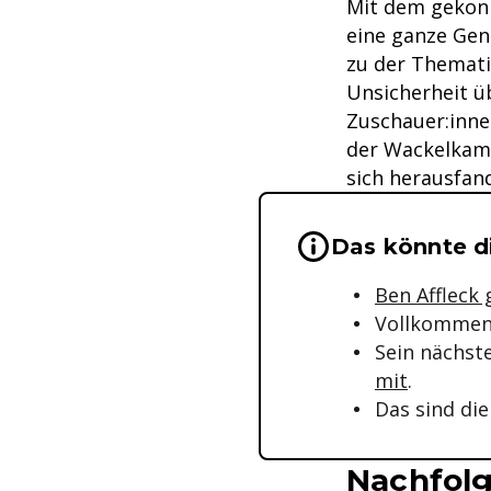
Mit dem gekonn
eine ganze Gene
zu der Themati
Unsicherheit üb
Zuschauer:inne
der Wackelkame
sich herausfan
Wichtige Hinwei
Das könnte di
Ben Affleck 
Vollkommen
Sein nächst
mit
.
Das sind di
Nachfolg