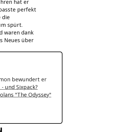
hren hat er
passte perfekt
 die
um spürt.
nd waren dank
as Neues über
amon bewundert er
 - und Sixpack?
olans "The Odyssey"
u