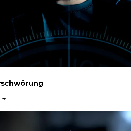
rschwörung
ilen