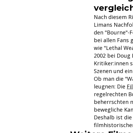
vergleic
Nach diesem Ri
Limans Nachfol
den "Bourne"-F
bei allen Fans 
wie "Lethal Wea
2002 bei Doug L
Kritiker:innen
Szenen und ein
Ob man die "Wa
leugnen: Die
Fi
regelrechten B
beherrschten n
bewegliche Kam
Deshalb ist die
filmhistorisch