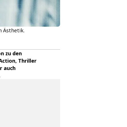
n Ästhetik.
n zu den
ction, Thriller
r auch
.