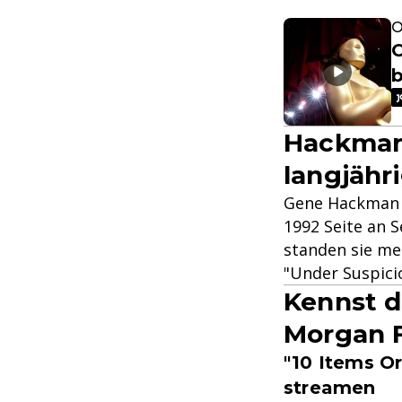
O
O
Hackman
langjähr
Gene Hackman u
1992 Seite an 
standen sie me
"Under Suspici
Kennst d
Morgan 
"10 Items Or
streamen