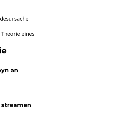
odesursache
 Theorie eines
ie
oyn an
n streamen