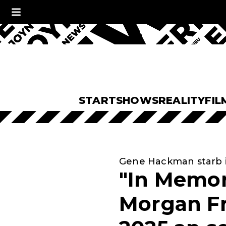
START
SHOWS
REALITY
FIL
Gene Hackman starb 
"In Memo
Morgan Fr