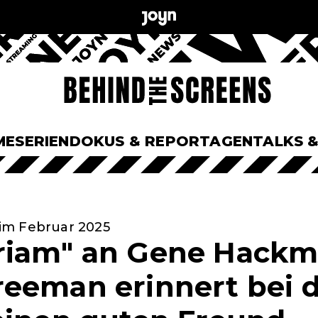
ME
SERIEN
DOKUS & REPORTAGEN
TALKS 
im Februar 2025
riam" an Gene Hackm
eeman erinnert bei 