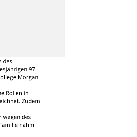
s des
sjährigen 97.
Kollege Morgan
e Rollen in
zeichnet. Zudem
r wegen des
 Familie nahm