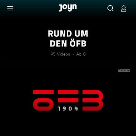
Zum Inhalt springen
Barrierefrei
Rund um den ÖFB
95 Videos
Ab 0