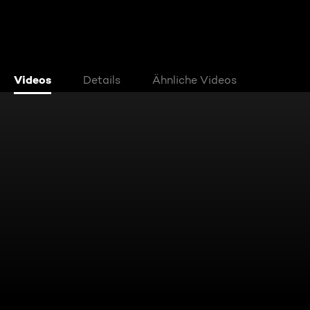
Videos
Details
Ähnliche Videos