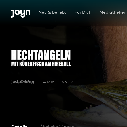
Zum Inhalt springen
Barrierefrei
Neu & beliebt
Für Dich
Mediatheken
Hechtangeln mit Köderfisch am Fireball
14 Min.
Ab 12
Details
Ähnliche Videos