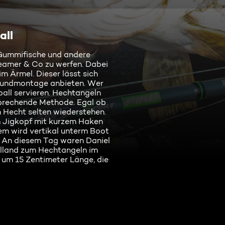
all
 Gummifische und andere
reamer & Co zu werfen. Dabei
im Ärmel. Dieser lässt sich
Grundmontage anbieten. Wer
ball servieren. Hechtangeln
rsprechende Methode. Egal ob
 Hecht selten wiederstehen.
em Jigkopf mit kurzem Haken
em wird vertikal unterm Boot
n. An diesem Tag waren Daniel
lland zum Hechtangeln im
um 15 Zentimeter Länge, die