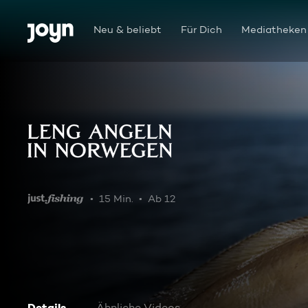
Zum Inhalt springen
Barrierefrei
Neu & beliebt
Für Dich
Mediatheken
Leng angeln in Norwegen
15 Min.
Ab 12
Details
Ähnliche Videos