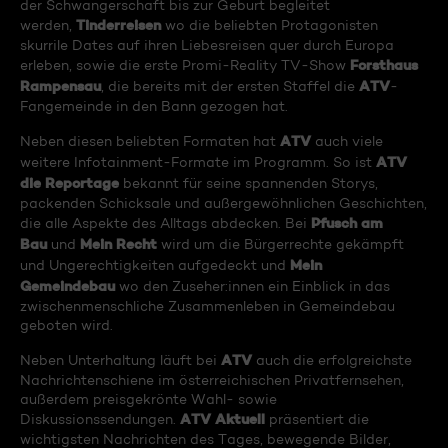
der Schwangerschaft bis zur Geburt begleitet
Tinderreisen
werden,
wo die beliebten Protagonisten
skurrile Dates auf ihren Liebesreisen quer durch Europa
Forsthaus
erleben, sowie die erste Promi-Reality TV-Show
Rampensau
ATV
, die bereits mit der ersten Staffel die
-
Fangemeinde in den Bann gezogen hat.
ATV
Neben diesen beliebten Formaten hat
auch viele
ATV
weitere Infotainment-Formate im Programm. So ist
die Reportage
bekannt für seine spannenden Storys,
packenden Schicksale und außergewöhnlichen Geschichten,
Pfusch am
die alle Aspekte des Alltags abdecken. Bei
Bau
Mein Recht
und
wird um die Bürgerrechte gekämpft
Mein
und Ungerechtigkeiten aufgedeckt und
Gemeindebau
wo den Zuseher:innen ein Einblick in das
zwischenmenschliche Zusammenleben in Gemeindebau
geboten wird.
ATV
Neben Unterhaltung läuft bei
auch die erfolgreichste
Nachrichtenschiene im österreichischen Privatfernsehen,
außerdem preisgekrönte Wahl- sowie
ATV Aktuell
Diskussionssendungen.
präsentiert die
wichtigsten Nachrichten des Tages, bewegende Bilder,