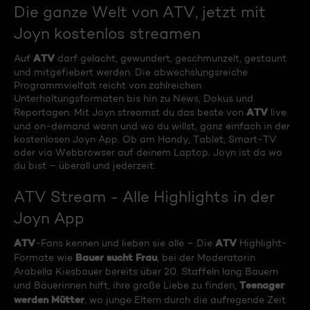
Die ganze Welt von ATV, jetzt mit
Joyn kostenlos streamen
ATV
Auf
darf gelacht, gewundert, geschmunzelt, gestaunt
und mitgefiebert werden. Die abwechslungsreiche
Programmvielfalt reicht von zahlreichen
Unterhaltungsformaten bis hin zu News, Dokus und
ATV
Reportagen. Mit Joyn streamst du das beste von
live
und on-demand wann und wo du willst, ganz einfach in der
kostenlosen Joyn App. Ob am Handy, Tablet, Smart-TV
oder via Webbrowser auf deinem Laptop. Joyn ist da wo
du bist – überall und jederzeit.
ATV Stream - Alle Highlights in der
Joyn App
ATV
ATV
-Fans kennen und lieben sie alle – Die
Highlight-
Bauer sucht Frau
Formate wie
, bei der Moderatorin
Arabella Kiesbauer bereits über 20. Staffeln lang Bauern
Teenager
und Bäuerinnen hilft, ihre große Liebe zu finden,
werden Mütter
, wo junge Eltern durch die aufregende Zeit