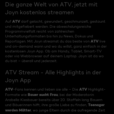
Die ganze Welt von ATV, jetzt mit
Joyn kostenlos streamen
ATV
Auf
darf gelacht, gewundert, geschmunzelt, gestaunt
und mitgefiebert werden. Die abwechslungsreiche
Programmvielfalt reicht von zahlreichen
Unterhaltungsformaten bis hin zu News, Dokus und
ATV
Reportagen. Mit Joyn streamst du das beste von
live
und on-demand wann und wo du willst, ganz einfach in der
kostenlosen Joyn App. Ob am Handy, Tablet, Smart-TV
oder via Webbrowser auf deinem Laptop. Joyn ist da wo
du bist – überall und jederzeit.
ATV Stream - Alle Highlights in der
Joyn App
ATV
ATV
-Fans kennen und lieben sie alle – Die
Highlight-
Bauer sucht Frau
Formate wie
, bei der Moderatorin
Arabella Kiesbauer bereits über 20. Staffeln lang Bauern
Teenager
und Bäuerinnen hilft, ihre große Liebe zu finden,
werden Mütter
, wo junge Eltern durch die aufregende Zeit