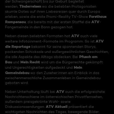
der Schwangerschaft bis zur Geburt begleitet
Tinderreisen
werden,
wo die beliebten Protagonisten
skurrile Dates auf ihren Liebesreisen quer durch Europa
Forsthaus
erleben, sowie die erste Promi-Reality TV-Show
Rampensau
ATV
, die bereits mit der ersten Staffel die
-
Fangemeinde in den Bann gezogen hat.
ATV
Neben diesen beliebten Formaten hat
auch viele
ATV
weitere Infotainment-Formate im Programm. So ist
die Reportage
bekannt für seine spannenden Storys,
packenden Schicksale und außergewöhnlichen Geschichten,
Pfusch am
die alle Aspekte des Alltags abdecken. Bei
Bau
Mein Recht
und
wird um die Bürgerrechte gekämpft
Mein
und Ungerechtigkeiten aufgedeckt und
Gemeindebau
wo den Zuseher:innen ein Einblick in das
zwischenmenschliche Zusammenleben in Gemeindebau
geboten wird.
ATV
Neben Unterhaltung läuft bei
auch die erfolgreichste
Nachrichtenschiene im österreichischen Privatfernsehen,
außerdem preisgekrönte Wahl- sowie
ATV Aktuell
Diskussionssendungen.
präsentiert die
wichtigsten Nachrichten des Tages, bewegende Bilder,