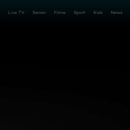
Live TV
Serien
Filme
Sport
Kids
News