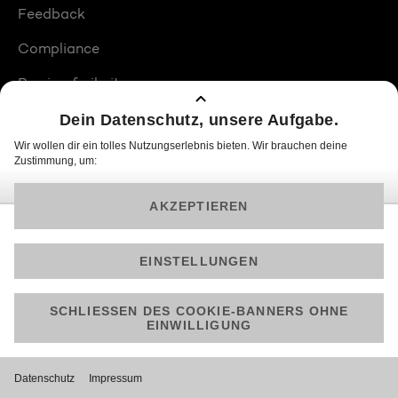
Feedback
Compliance
Barrierefreiheit
Produktplatzierungen
© 2026 ProSiebenSat.1 PULS 4 GmbH
Am besten läuft Joyn in der App!
Jetzt kostenlos herunterladen.