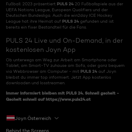
PULS 24
Fußball. 2023 präsentiert
20 Fußballspiele aus der
UEFA Nations League, European Qualifiers und der
Deutschen Bundesliga. Auch die win2day ICE Hockey
PULS 24
League hat ihre Heimat auf
gefunden und ist
bereits ein fixer Bestandteil für die Fans.
PULS 24 Live und On-Demand, in der
kostenlosen Joyn App
Ob unterwegs am Weg zur Arbeit am Smartphone oder
Tablet, am Smart-TV zuhause am Sofa, oder ganz bequem
PULS 24
via Webbrowser am Computer - mit
auf Joyn
bleibst du immer top informiert. Jetzt App kostenlos
downloaden und losstreamen.
Immer informiert bleiben mit
PULS 24
. Schnell gscheit -
Gscheit schnell auf
https://www.puls24.at
Joyn Österreich
Behind the Screens