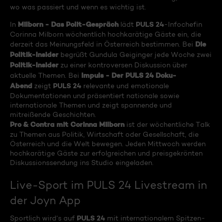
wo was passiert und wenn es wichtig ist.
Milborn - Das Polit-Gespräch
PULS 24
In
lädt
-Infochefin
Corinna Milborn wöchentlich hochkarätige Gäste ein, die
Die
derzeit das Meinungsfeld in Österreich bestimmen. Bei
Politik-Insider
begrüßt Gundula Geiginger jede Woche zwei
Politik-Insider
zu einer kontroversen Diskussion über
Impuls - Der PULS 24 Doku-
aktuelle Themen. Bei
Abend
PULS 24
zeigt
relevante und emotionale
Dokumentationen und präsentiert nationale sowie
internationale Themen und zeigt spannende und
mitreißende Geschichten.
Pro & Contra mit Corinna Milborn
ist der wöchentliche Talk
zu Themen aus Politik, Wirtschaft oder Gesellschaft, die
Österreich und die Welt bewegen. Jeden Mittwoch werden
hochkarätige Gäste zur erfolgreichen und preisgekrönten
Diskussionssendung ins Studio eingeladen.
Live-Sport im PULS 24 Livestream in
der Joyn App
PULS 24
Sportlich wird‘s auf
mit internationalem Spitzen-