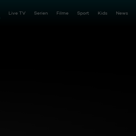
Live TV
Serien
Filme
Sport
Kids
News