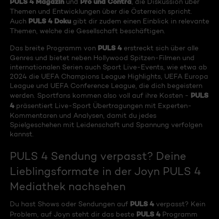
PULS 4 Magazin
Pro und Contra
und
, die Diskussion über
Themen und Entwicklungen über die Österreich spricht.
PULS 4 Doku
Auch
gibt dir zudem einen Einblick in relevante
Themen, welche die Gesellschaft beschäftigen.
PULS 4
Das breite Programm von
erstreckt sich über alle
Genres und bietet neben Hollywood Spitzen-Filmen und
internationalen Serien auch Sport Live-Events, wie etwa ab
2024 die UEFA Champions League Highlights, UEFA Europa
League und UEFA Conference League, die dich begeistern
PULS
werden. Sportfans kommen also voll auf ihre Kosten -
4
präsentiert Live-Sport Übertragungen mit Experten-
Kommentaren und Analysen, damit du jedes
Spielgeschehen mit Leidenschaft und Spannung verfolgen
kannst.
PULS 4 Sendung verpasst? Deine
Lieblingsformate in der Joyn PULS 4
Mediathek nachsehen
PULS 4
Du hast Shows oder Sendungen auf
verpasst? Kein
PULS 4
Problem, auf Joyn steht dir das beste
Programm