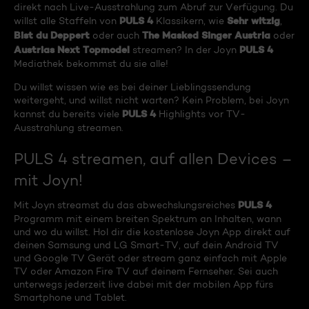
direkt nach Live-Ausstrahlung zum Abruf zur Verfügung. Du
PULS 4
Sehr witzig
willst alle Staffeln von
Klassikern, wie
,
Bist du Deppert
The Masked Singer Austria
oder auch
oder
Austrias Next Topmodel
PULS 4
streamen? In der Joyn
Mediathek bekommst du sie alle!
Du willst wissen wie es bei deiner Lieblingssendung
weitergeht, und willst nicht warten? Kein Problem, bei Joyn
PULS 4
kannst du bereits viele
Highlights vor TV-
Ausstrahlung streamen.
PULS 4 streamen, auf allen Devices –
mit Joyn!
PULS 4
Mit Joyn streamst du das abwechslungsreiches
Programm mit einem breiten Spektrum an Inhalten, wann
und wo du willst. Hol dir die kostenlose Joyn App direkt auf
deinen Samsung und LG Smart-TV, auf dein Android TV
und Google TV Gerät oder stream ganz einfach mit Apple
TV oder Amazon Fire TV auf deinem Fernseher. Sei auch
unterwegs jederzeit live dabei mit der mobilen App fürs
Smartphone und Tablet.