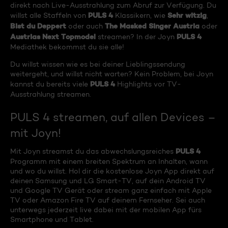
direkt nach Live-Ausstrahlung zum Abruf zur Verfügung. Du
PULS 4
Sehr witzig
willst alle Staffeln von
Klassikern, wie
,
Bist du Deppert
The Masked Singer Austria
oder auch
oder
Austrias Next Topmodel
PULS 4
streamen? In der Joyn
Mediathek bekommst du sie alle!
Du willst wissen wie es bei deiner Lieblingssendung
weitergeht, und willst nicht warten? Kein Problem, bei Joyn
PULS 4
kannst du bereits viele
Highlights vor TV-
Ausstrahlung streamen.
PULS 4 streamen, auf allen Devices –
mit Joyn!
PULS 4
Mit Joyn streamst du das abwechslungsreiches
Programm mit einem breiten Spektrum an Inhalten, wann
und wo du willst. Hol dir die kostenlose Joyn App direkt auf
deinen Samsung und LG Smart-TV, auf dein Android TV
und Google TV Gerät oder stream ganz einfach mit Apple
TV oder Amazon Fire TV auf deinem Fernseher. Sei auch
unterwegs jederzeit live dabei mit der mobilen App fürs
Smartphone und Tablet.