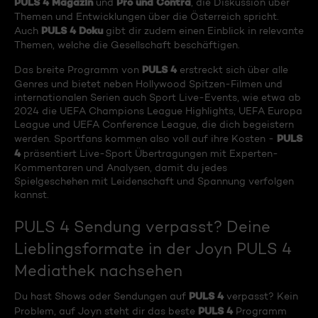
PULS 4 Magazin
Pro und Contra
und
, die Diskussion über
Themen und Entwicklungen über die Österreich spricht.
PULS 4 Doku
Auch
gibt dir zudem einen Einblick in relevante
Themen, welche die Gesellschaft beschäftigen.
PULS 4
Das breite Programm von
erstreckt sich über alle
Genres und bietet neben Hollywood Spitzen-Filmen und
internationalen Serien auch Sport Live-Events, wie etwa ab
2024 die UEFA Champions League Highlights, UEFA Europa
League und UEFA Conference League, die dich begeistern
PULS
werden. Sportfans kommen also voll auf ihre Kosten -
4
präsentiert Live-Sport Übertragungen mit Experten-
Kommentaren und Analysen, damit du jedes
Spielgeschehen mit Leidenschaft und Spannung verfolgen
kannst.
PULS 4 Sendung verpasst? Deine
Lieblingsformate in der Joyn PULS 4
Mediathek nachsehen
PULS 4
Du hast Shows oder Sendungen auf
verpasst? Kein
PULS 4
Problem, auf Joyn steht dir das beste
Programm