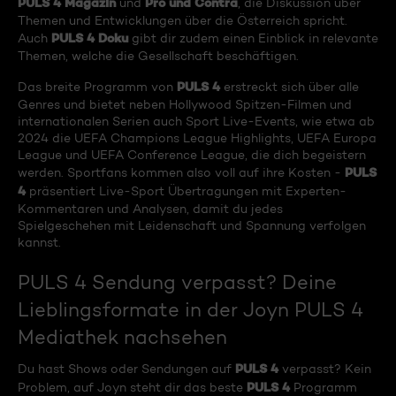
PULS 4 Magazin
Pro und Contra
und
, die Diskussion über
Themen und Entwicklungen über die Österreich spricht.
PULS 4 Doku
Auch
gibt dir zudem einen Einblick in relevante
Themen, welche die Gesellschaft beschäftigen.
PULS 4
Das breite Programm von
erstreckt sich über alle
Genres und bietet neben Hollywood Spitzen-Filmen und
internationalen Serien auch Sport Live-Events, wie etwa ab
2024 die UEFA Champions League Highlights, UEFA Europa
League und UEFA Conference League, die dich begeistern
PULS
werden. Sportfans kommen also voll auf ihre Kosten -
4
präsentiert Live-Sport Übertragungen mit Experten-
Kommentaren und Analysen, damit du jedes
Spielgeschehen mit Leidenschaft und Spannung verfolgen
kannst.
PULS 4 Sendung verpasst? Deine
Lieblingsformate in der Joyn PULS 4
Mediathek nachsehen
PULS 4
Du hast Shows oder Sendungen auf
verpasst? Kein
PULS 4
Problem, auf Joyn steht dir das beste
Programm