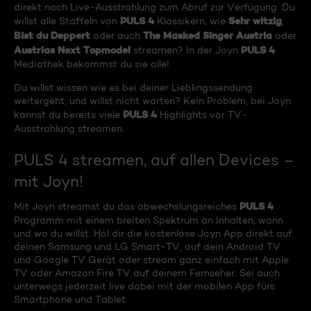
direkt nach Live-Ausstrahlung zum Abruf zur Verfügung. Du
PULS 4
Sehr witzig
willst alle Staffeln von
Klassikern, wie
,
Bist du Deppert
The Masked Singer Austria
oder auch
oder
Austrias Next Topmodel
PULS 4
streamen? In der Joyn
Mediathek bekommst du sie alle!
Du willst wissen wie es bei deiner Lieblingssendung
weitergeht, und willst nicht warten? Kein Problem, bei Joyn
PULS 4
kannst du bereits viele
Highlights vor TV-
Ausstrahlung streamen.
PULS 4 streamen, auf allen Devices –
mit Joyn!
PULS 4
Mit Joyn streamst du das abwechslungsreiches
Programm mit einem breiten Spektrum an Inhalten, wann
und wo du willst. Hol dir die kostenlose Joyn App direkt auf
deinen Samsung und LG Smart-TV, auf dein Android TV
und Google TV Gerät oder stream ganz einfach mit Apple
TV oder Amazon Fire TV auf deinem Fernseher. Sei auch
unterwegs jederzeit live dabei mit der mobilen App fürs
Smartphone und Tablet.