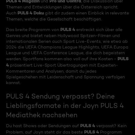
PULS 4 Magazin
Pro und Contra
und
, die Diskussion über
Themen und Entwicklungen über die Österreich spricht.
PULS 4 Doku
Auch
gibt dir zudem einen Einblick in relevante
Themen, welche die Gesellschaft beschäftigen.
PULS 4
Das breite Programm von
erstreckt sich über alle
Genres und bietet neben Hollywood Spitzen-Filmen und
internationalen Serien auch Sport Live-Events, wie etwa ab
2024 die UEFA Champions League Highlights, UEFA Europa
League und UEFA Conference League, die dich begeistern
PULS
werden. Sportfans kommen also voll auf ihre Kosten -
4
präsentiert Live-Sport Übertragungen mit Experten-
Kommentaren und Analysen, damit du jedes
Spielgeschehen mit Leidenschaft und Spannung verfolgen
kannst.
PULS 4 Sendung verpasst? Deine
Lieblingsformate in der Joyn PULS 4
Mediathek nachsehen
PULS 4
Du hast Shows oder Sendungen auf
verpasst? Kein
PULS 4
Problem, auf Joyn steht dir das beste
Programm