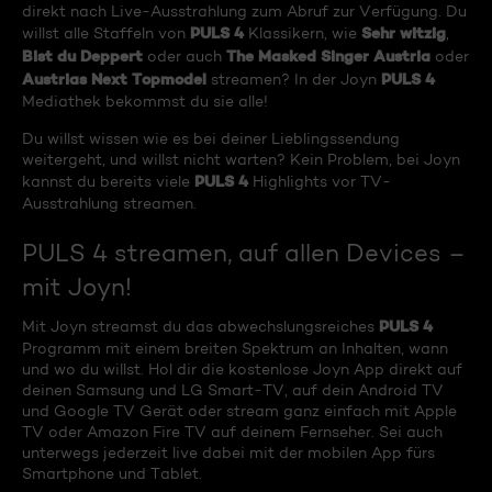
direkt nach Live-Ausstrahlung zum Abruf zur Verfügung. Du
PULS 4
Sehr witzig
willst alle Staffeln von
Klassikern, wie
,
Bist du Deppert
The Masked Singer Austria
oder auch
oder
Austrias Next Topmodel
PULS 4
streamen? In der Joyn
Mediathek bekommst du sie alle!
Du willst wissen wie es bei deiner Lieblingssendung
weitergeht, und willst nicht warten? Kein Problem, bei Joyn
PULS 4
kannst du bereits viele
Highlights vor TV-
Ausstrahlung streamen.
PULS 4 streamen, auf allen Devices –
mit Joyn!
PULS 4
Mit Joyn streamst du das abwechslungsreiches
Programm mit einem breiten Spektrum an Inhalten, wann
und wo du willst. Hol dir die kostenlose Joyn App direkt auf
deinen Samsung und LG Smart-TV, auf dein Android TV
und Google TV Gerät oder stream ganz einfach mit Apple
TV oder Amazon Fire TV auf deinem Fernseher. Sei auch
unterwegs jederzeit live dabei mit der mobilen App fürs
Smartphone und Tablet.