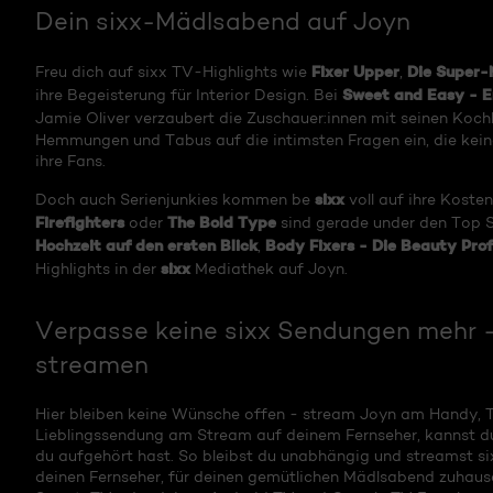
Dein sixx-Mädlsabend auf Joyn
Fixer Upper
Die Super-
Freu dich auf sixx TV-Highlights wie
,
Sweet and Easy - E
ihre Begeisterung für Interior Design. Bei
Jamie Oliver verzaubert die Zuschauer:innen mit seinen Koc
Hemmungen und Tabus auf die intimsten Fragen ein, die keiner 
ihre Fans.
sixx
Doch auch Serienjunkies kommen be
voll auf ihre Kosten
Firefighters
The Bold Type
oder
sind gerade under den Top S
Hochzeit auf den ersten Blick
Body Fixers - Die Beauty Prof
,
sixx
Highlights in der
Mediathek auf Joyn.
Verpasse keine sixx Sendungen mehr 
streamen
Hier bleiben keine Wünsche offen - stream Joyn am Handy, 
Lieblingssendung am Stream auf deinem Fernseher, kannst 
du aufgehört hast. So bleibst du unabhängig und streamst six
deinen Fernseher, für deinen gemütlichen Mädlsabend zuhaus