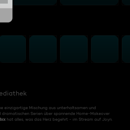
Mediathek
eine einzigartige Mischung aus unterhaltsamen und
nd dramatischen Serien über spannende Home-Makeover
ixx
hat alles, was das Herz begehrt - im Stream auf Joyn.