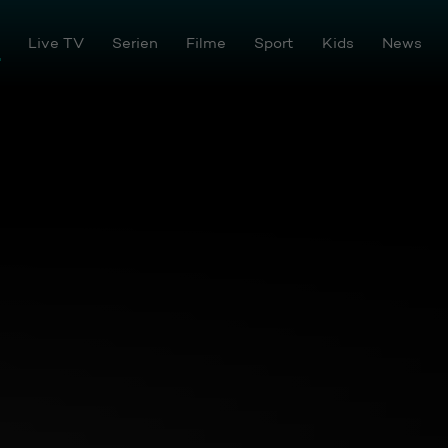
iathek auf Joyn
Live TV
Serien
Filme
Sport
Kids
News