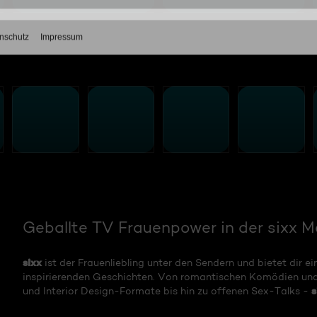
Geballte TV Frauenpower in der sixx 
sixx
ist der Frauenliebling unter den Sendern und bietet dir 
inspirierenden Geschichten. Von romantischen Komödien u
s
und Interior Design-Formate bis hin zu offenen Sex-Talks -