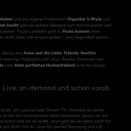
Makler
Organize 'n Style
und die eigene Produktion
und
nie backt
gibt es leckere Rezepte zum Nachmachen und
Paula kommt
hkünsten. Paula Lambert geht in
ohne
stellt, aber alle wissen wollen - und begeistert damit
Anna und die Liebe
Friends
Seattle
. Serien wie
,
,
treaming-Highlights auf Joyn. Reality-Formate, wie
is
Mein perfektes Hochzeitskleid
oder
sind nur einige
- Live, on-demand und schon vorab
Tablet, am Laptop oder Smart-TV. Startest du deine
du direkt am Smartphone weiterstreamen, genau da wo
x wann und wo du willst. Joyn gibt es übrigens auch für
e am Sofa. Hol dir Joyn für deinen Samsung und LG