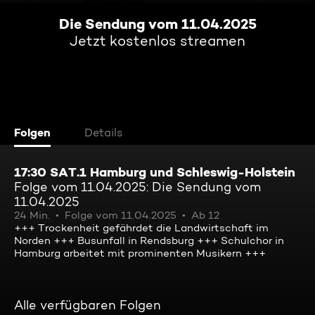
Die Sendung vom 11.04.2025
Jetzt kostenlos streamen
Folgen
Details
17:30 SAT.1 Hamburg und Schleswig-Holstein
Folge vom 11.04.2025: Die Sendung vom
11.04.2025
24 Min.
Folge vom 11.04.2025
Ab 12
+++ Trockenheit gefährdet die Landwirtschaft im
Norden +++ Busunfall in Rendsburg +++ Schulchor in
Hamburg arbeitet mit prominenten Musikern +++
Alle verfügbaren Folgen