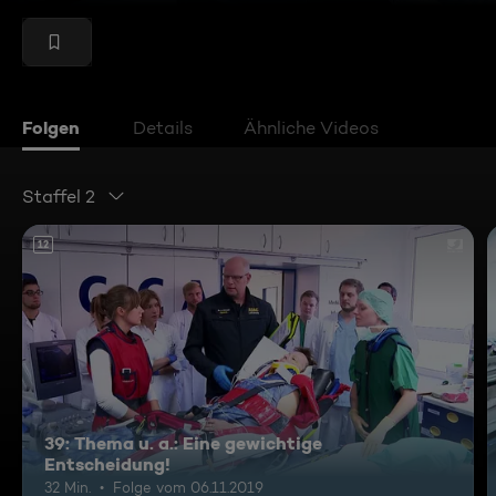
Folgen
Details
Ähnliche Videos
Staffel 2
12
39: Thema u. a.: Eine gewichtige
Entscheidung!
32 Min.
Folge vom 06.11.2019