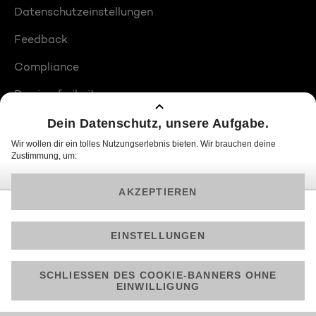
Datenschutzeinstellungen
Feedback
Compliance
Barrierefreiheit
Produktplatzierungen
© 2026 ProSiebenSat.1 PULS 4 GmbH
Am besten läuft Joyn in der App!