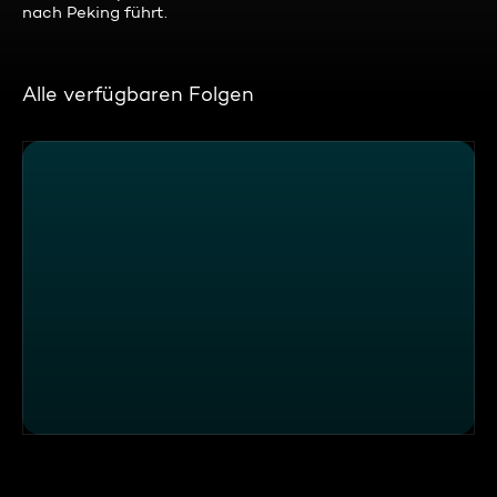
nach Peking führt.
Alle verfügbaren Folgen
ATV Die Reportage - Gumball - Das spektakulärste Aut