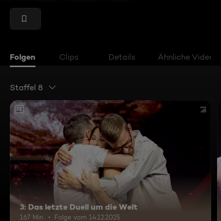
Folgen
Clips
Details
Ähnliche Videos
Staffel 8
12
3: Das letzte Duell um die Welt
167 Min.
Folge vom 14.12.2025