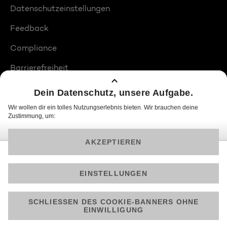
Datenschutzeinstellungen
Feedback
Compliance
Barrierefreiheit
Produktplatzierungen
© 2026 ProSiebenSat.1 PULS 4 GmbH
Am besten läuft Joyn in der App!