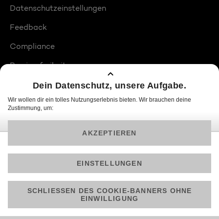
Datenschutzeinstellungen
Feedback
Compliance
Barrierefreiheit
Produktplatzierungen
© 2026 ProSiebenSat.1 PULS 4 GmbH
Am besten läuft Joyn in der App!