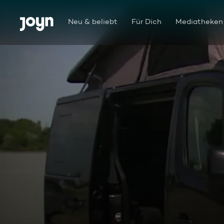
Zum Inhalt springen
Barrierefrei
Neu & beliebt
Für Dich
Mediatheken