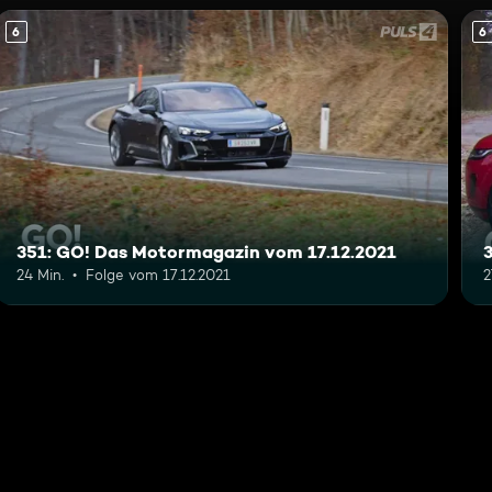
6
6
351: GO! Das Motormagazin vom 17.12.2021
24 Min.
Folge vom 17.12.2021
2