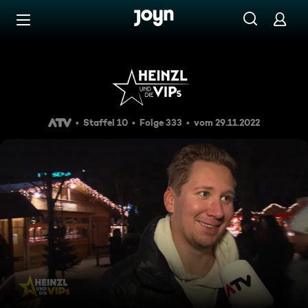
Zum Inhalt springen
Barrierefrei
Heinzl und die VIPs vom 29.11
Staffel 10
Folge 333
vom 29.11.2022