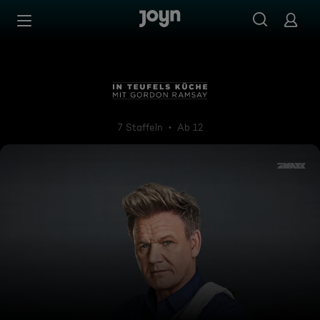
Zum Inhalt springen
Barrierefrei
In Teufels Küche mit Gordon
7 Staffeln
Ab 12