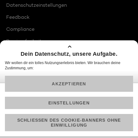
Datenschutzeinstellungen
Feedback
Compliance
Barrierefreiheit
Produktplatzierungen
© 2026 ProSiebenSat.1 PULS 4 GmbH
Am besten läuft Joyn in der App!