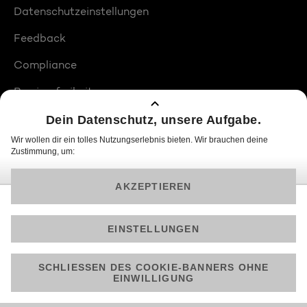
Datenschutzeinstellungen
Feedback
Compliance
Barrierefreiheit
Produktplatzierungen
© 2026 ProSiebenSat.1 PULS 4 GmbH
Am besten läuft Joyn in der App!