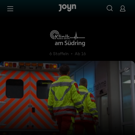
Zum Inhalt springen
Barrierefrei
Klinik am Südring
6 Staffeln
Ab 16