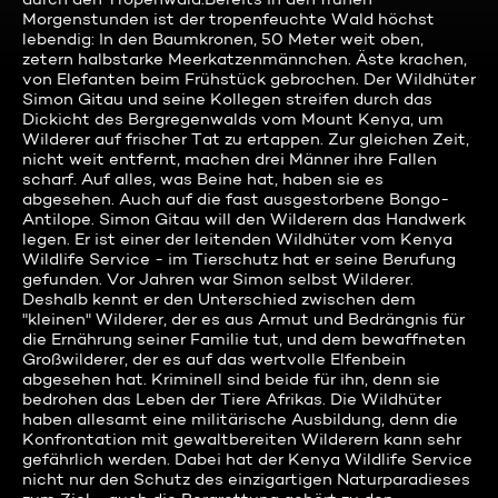
Morgenstunden ist der tropenfeuchte Wald höchst
lebendig: In den Baumkronen, 50 Meter weit oben,
zetern halbstarke Meerkatzenmännchen. Äste krachen,
von Elefanten beim Frühstück gebrochen. Der Wildhüter
Simon Gitau und seine Kollegen streifen durch das
Dickicht des Bergregenwalds vom Mount Kenya, um
Wilderer auf frischer Tat zu ertappen. Zur gleichen Zeit,
nicht weit entfernt, machen drei Männer ihre Fallen
scharf. Auf alles, was Beine hat, haben sie es
abgesehen. Auch auf die fast ausgestorbene Bongo-
Antilope. Simon Gitau will den Wilderern das Handwerk
legen. Er ist einer der leitenden Wildhüter vom Kenya
Wildlife Service - im Tierschutz hat er seine Berufung
gefunden. Vor Jahren war Simon selbst Wilderer.
Deshalb kennt er den Unterschied zwischen dem
"kleinen" Wilderer, der es aus Armut und Bedrängnis für
die Ernährung seiner Familie tut, und dem bewaffneten
Großwilderer, der es auf das wertvolle Elfenbein
abgesehen hat. Kriminell sind beide für ihn, denn sie
bedrohen das Leben der Tiere Afrikas. Die Wildhüter
haben allesamt eine militärische Ausbildung, denn die
Konfrontation mit gewaltbereiten Wilderern kann sehr
gefährlich werden. Dabei hat der Kenya Wildlife Service
nicht nur den Schutz des einzigartigen Naturparadieses