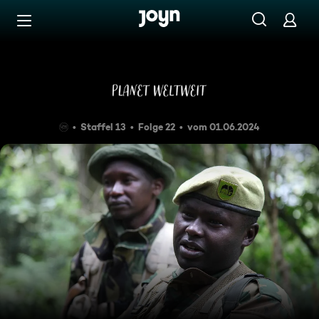
Zum Inhalt springen
Barrierefrei
Wildererjagd am Mount Keny
Staffel 13
Folge 22
vom 01.06.2024