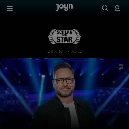
Zum Inhalt springen
Barrierefrei
Schlag den Star
2 Staffeln
Ab 12