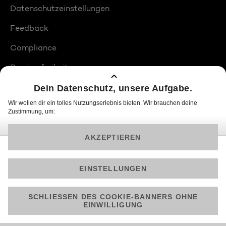
Datenschutzeinstellungen
Feedback
Compliance
Barrierefreiheit
Produktplatzierungen
© 2026 ProSiebenSat.1 PULS 4 GmbH
Am besten läuft Joyn in der App!