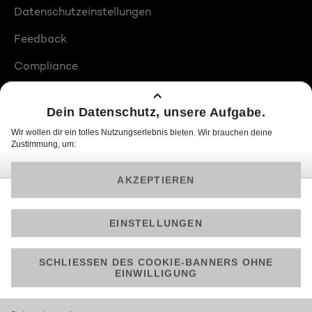
Datenschutzeinstellungen
Feedback
Compliance
Barrierefreiheit
Produktplatzierungen
© 2026 ProSiebenSat.1 PULS 4 GmbH
Am besten läuft Joyn in der App!