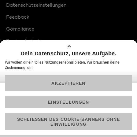
Datenschutzeinstellungen
Feedback
Compliance
Barrierefreiheit
Produktplatzierungen
© 2026 ProSiebenSat.1 PULS 4 GmbH
Am besten läuft Joyn in der App!