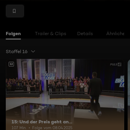
Folgen
Trailer & Clips
Details
Ähnliche V
Staffel 16
12
15: Und der Preis geht an...
107 Min.
Folge vom 08.04.2025