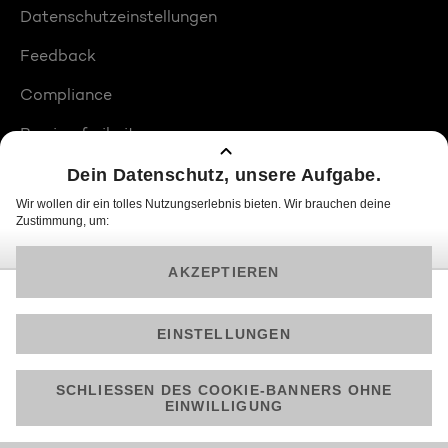
Datenschutzeinstellungen
Feedback
Compliance
Barrierefreiheit
Produktplatzierungen
© 2026 ProSiebenSat.1 PULS 4 GmbH
Am besten läuft Joyn in der App!