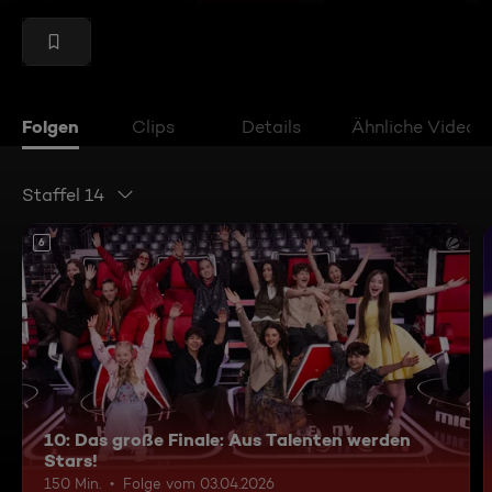
Folgen
Clips
Details
Ähnliche Videos
Staffel 14
6
10: Das große Finale: Aus Talenten werden
Stars!
150 Min.
Folge vom 03.04.2026