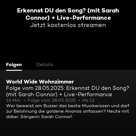
Erkennst DU den Song? (mit Sarah
Connor) + Live-Performance
Jetzt kostenlos streamen
Folgen
Details
World Wide Wohnzimmer
Folge vom 28.05.2025: Erkennst DU den Song?
(mit Sarah Connor) + Live-Performance
16 Min.
Folge vom 28.05.2025
Ab 12
Wer beweist am Buzzer das beste Musikwissen und darf
zur Belohnung die goldene Ananas anfassen? Heute mit
dabei: Sängerin Sarah Connor!