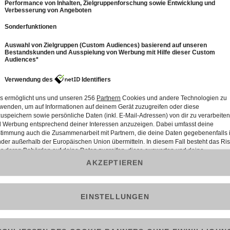
0
9: Zimmer frei - Übernachten in besonderer
Architektur: Tirol
44 Min.
Folge vom 12.07.2026