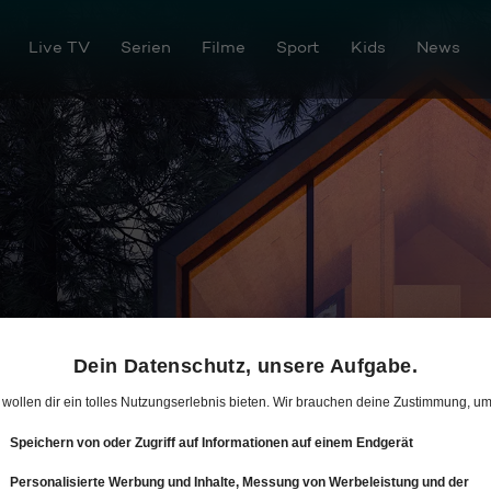
Live TV
Serien
Filme
Sport
Kids
News