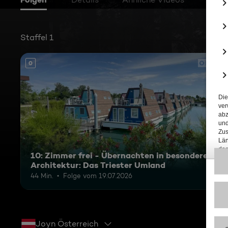
Staffel 1
0
10: Zimmer frei - Übernachten in besonderer
Architektur: Das Triester Umland
44 Min.
Folge vom 19.07.2026
Joyn Österreich