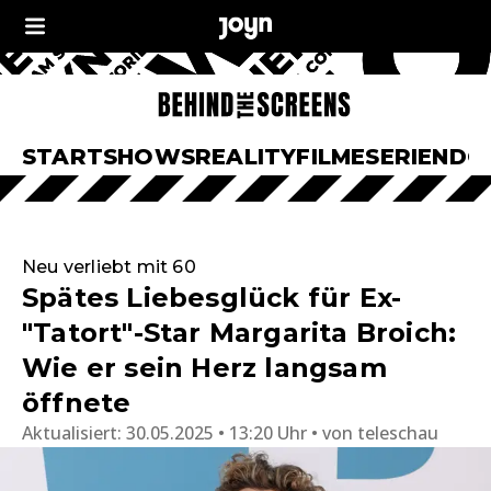
START
SHOWS
REALITY
FILME
SERIEN
DO
Neu verliebt mit 60
Spätes Liebesglück für Ex-
"Tatort"-Star Margarita Broich:
Wie er sein Herz langsam
öffnete
Aktualisiert:
30.05.2025 • 13:20 Uhr
von
teleschau