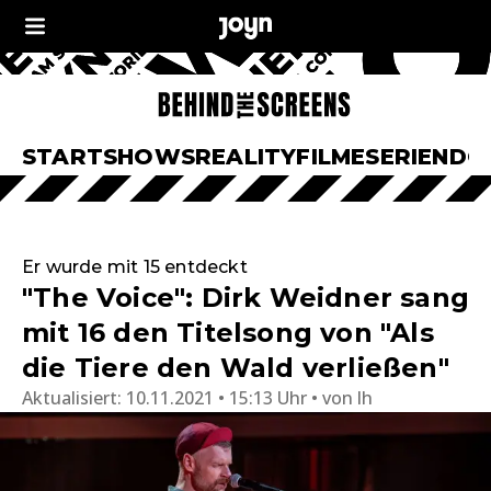
START
SHOWS
REALITY
FILME
SERIEN
DO
Er wurde mit 15 entdeckt
"The Voice": Dirk Weidner sang
mit 16 den Titelsong von "Als
die Tiere den Wald verließen"
Aktualisiert:
10.11.2021 • 15:13 Uhr
von
lh