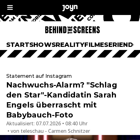
START
SHOWS
REALITY
FILME
SERIEN
DO
Statement auf Instagram
Nachwuchs-Alarm? "Schlag
den Star"-Kandidatin Sarah
Engels überrascht mit
Babybauch-Foto
Aktualisiert:
07.07.2026 • 08:40 Uhr
von
teleschau - Carmen Schnitzer