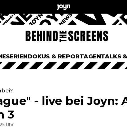
ME
SERIEN
DOKUS & REPORTAGEN
TALKS 
abei?
ague" - live bei Joyn: 
n 3
:25 Uhr