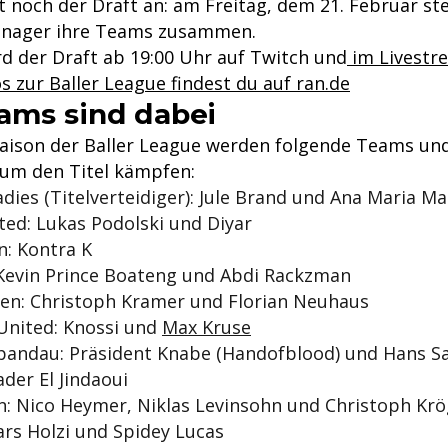
 noch der Draft an: am Freitag, dem 21. Februar stel
anager ihre Teams zusammen.
d der Draft ab 19:00 Uhr auf Twitch und
im Livestr
os zur Baller League findest du auf ran.de
ams sind dabei
 Saison der Baller League werden folgende Teams un
m den Titel kämpfen:
adies (Titelverteidiger): Jule Brand und Ana Maria Ma
ted: Lukas Podolski und Diyar
n: Kontra K
 Kevin Prince Boateng und Abdi Rackzman
ven: Christoph Kramer und Florian Neuhaus
United: Knossi und
Max Kruse
Spandau: Präsident Knabe (Handofblood) und Hans S
ader El Jindaoui
in: Nico Heymer, Niklas Levinsohn und Christoph Kr
ars Holzi und Spidey Lucas