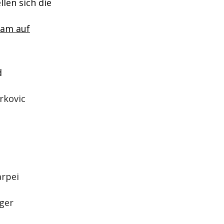
len sich die
eam auf
d
rkovic
arpei
öger