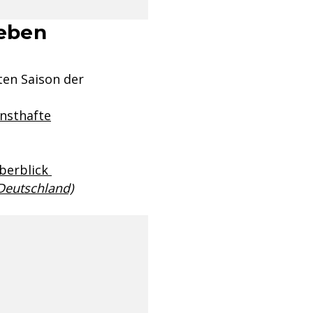
ieben
ten Saison der
rnsthafte
Überblick
 Deutschland)