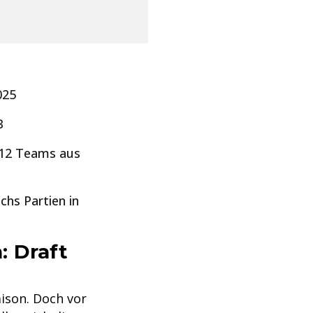
025
3
: 12 Teams aus
echs Partien in
: Draft
aison. Doch vor