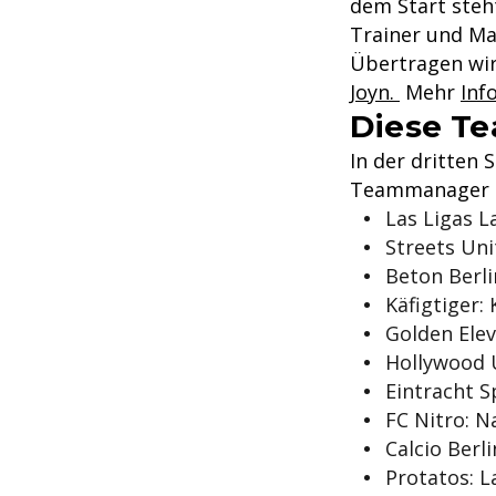
dem Start steht
Trainer und M
Übertragen wir
Joyn.
Mehr
Inf
Diese Te
In der dritten
Teammanager u
Las Ligas L
Streets Uni
Beton Berli
Käfigtiger:
Golden Ele
Hollywood 
Eintracht 
FC Nitro: N
Calcio Berl
Protatos: L