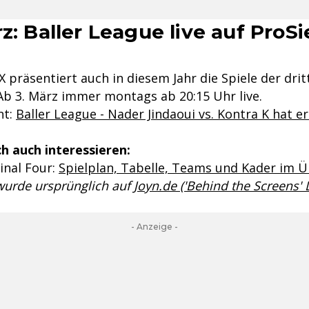
rz: Baller League live auf ProS
präsentiert auch in diesem Jahr die Spiele der drit
 Ab 3. März immer montags ab 20:15 Uhr live.
nt:
Baller League - Nader Jindaoui vs. Kontra K hat e
h auch interessieren:
inal Four:
Spielplan, Tabelle, Teams und Kader im 
 wurde ursprünglich auf
Joyn.de ('Behind the Screens'
- Anzeige -