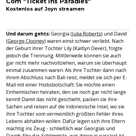
Com "Ticket ins Paradies"
Kostenlos auf Joyn streamen
Und darum gehts:
Georgia (
Julia Roberts
) und David
(
George Clooney
) waren einst schwer verliebt. Nach
der Geburt ihrer Tochter Lily (Kaitlyn Dever), folgte
jedoch die Trennung. Mittlerweile können sie auch
gar nicht mehr nachvollziehen, warum sie überhaupt
einmal zusammen waren. Als ihre Tochter dann nach
ihrem Abschluss nach Bali reist, meldet sie sich per E-
Mail mit einer Hiobsbotschaft: Sie möchte einen
Einheimischen heiraten, den sie noch gar nicht lange
kennt! Damit das nicht geschieht, packen sie ihre
Sachen und reisen auf die indonesische Insel, wo sie
ihre Tochter vom vermeintlich größten Fehler ihres
Lebens abhalten wollen. Dafür legen sich ihre Eltern
mächtig ins Zeug - schließlich war Georgias und
Davids Ehe das Schlimmste, was ihnen je passiert ist -