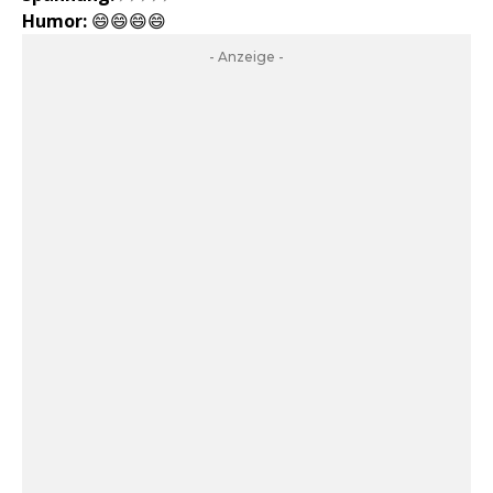
Humor:
😄😄😄😄
- Anzeige -