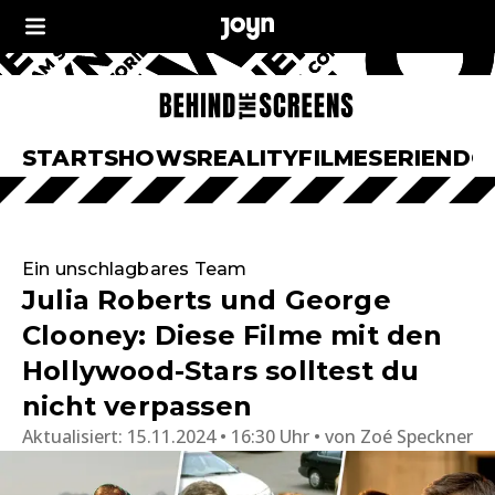
START
SHOWS
REALITY
FILME
SERIEN
DO
Ein unschlagbares Team
Julia Roberts und George
Clooney: Diese Filme mit den
Hollywood-Stars solltest du
nicht verpassen
Aktualisiert:
15.11.2024 • 16:30 Uhr
von
Zoé Speckner