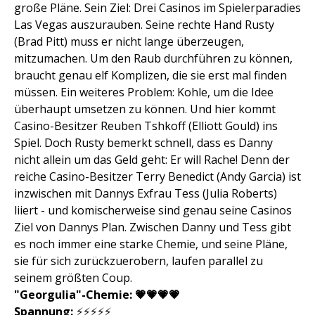
große Pläne. Sein Ziel: Drei Casinos im Spielerparadies
Las Vegas auszurauben. Seine rechte Hand Rusty
(Brad Pitt) muss er nicht lange überzeugen,
mitzumachen. Um den Raub durchführen zu können,
braucht genau elf Komplizen, die sie erst mal finden
müssen. Ein weiteres Problem: Kohle, um die Idee
überhaupt umsetzen zu können. Und hier kommt
Casino-Besitzer Reuben Tshkoff (Elliott Gould) ins
Spiel. Doch Rusty bemerkt schnell, dass es Danny
nicht allein um das Geld geht: Er will Rache! Denn der
reiche Casino-Besitzer Terry Benedict (Andy Garcia) ist
inzwischen mit Dannys Exfrau Tess (Julia Roberts)
liiert - und komischerweise sind genau seine Casinos
Ziel von Dannys Plan. Zwischen Danny und Tess gibt
es noch immer eine starke Chemie, und seine Pläne,
sie für sich zurückzuerobern, laufen parallel zu
seinem größten Coup.
"Georgulia"-Chemie: 💗💗💗💗
Spannung:
⚡️⚡️⚡️⚡️⚡️