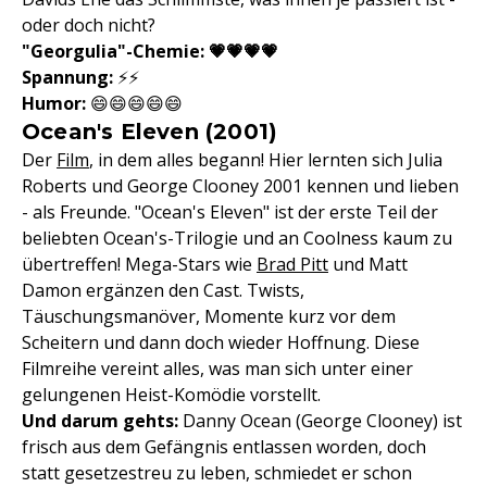
oder doch nicht?
"Georgulia"-Chemie: 💗💗💗💗
Spannung:
⚡️⚡️
Humor:
😄😄😄😄😄
Ocean's Eleven (2001)
Der
Film
, in dem alles begann! Hier lernten sich Julia
Roberts und George Clooney 2001 kennen und lieben
- als Freunde. "Ocean's Eleven" ist der erste Teil der
beliebten Ocean's-Trilogie und an Coolness kaum zu
übertreffen! Mega-Stars wie
Brad Pitt
und Matt
Damon ergänzen den Cast. Twists,
Täuschungsmanöver, Momente kurz vor dem
Scheitern und dann doch wieder Hoffnung. Diese
Filmreihe vereint alles, was man sich unter einer
gelungenen Heist-Komödie vorstellt.
Und darum gehts:
Danny Ocean (George Clooney) ist
frisch aus dem Gefängnis entlassen worden, doch
statt gesetzestreu zu leben, schmiedet er schon