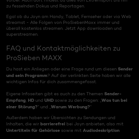
vorbei. Auch dort findest du alles von Extremsport bis hin
zu fesselnden Dokus und Reportagen.
Egal ob du Joyn am Handy, Tablet, Fernseher oder via Web
streamst - Alle Folgen von ProSiebenMaxx immer und
überall kostenlos streamen. Jetzt App downloaden und
superstreamen.
FAQ und Kontaktmöglichkeiten zu
ProSieben MAXX
Sender
Du hast ein Anliegen oder eine Frage rund um diesen
und sein Programm
? Auf der verlinkten Seite haben wir alle
wichtigen Infos für dich zusammengefasst.
Sender-
Eigene Infoseiten gibt es auch zu den Themen
Empfang
HD
UHD
Was tun bei
,
und
sowie zu den Fragen: „
einer Störung?
Warum Werbung?
“ und „
“
Außerdem haben wir Übersichten zu Sendungen und
barrierefrei
Inhalten, die wir
bei Joyn anbieten, also mit
Untertiteln für Gehörlose
Audiodeskription
sowie mit